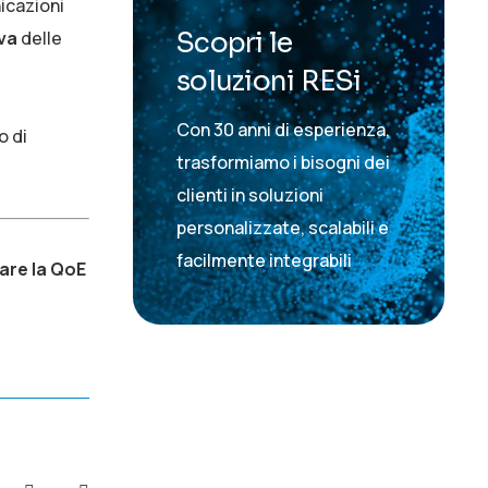
nicazioni
Scopri le
iva
delle
soluzioni RESi
Con 30 anni di esperienza,
o di
trasformiamo i bisogni dei
clienti in soluzioni
personalizzate, scalabili e
facilmente integrabili
rare la QoE