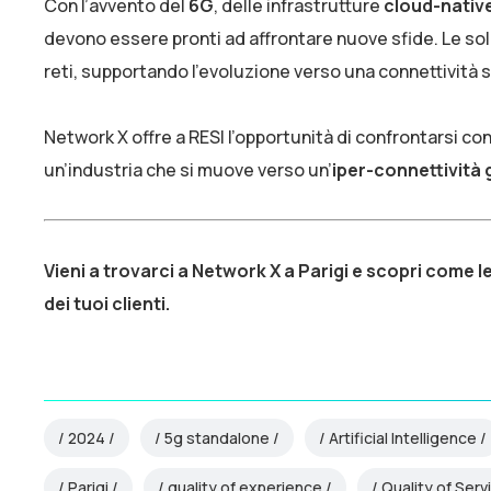
Con l’avvento del
6G
, delle infrastrutture
cloud-nativ
devono essere pronti ad affrontare nuove sfide. Le so
reti, supportando l’evoluzione verso una connettività
Network X offre a RESI l’opportunità di confrontarsi con i
un’industria che si muove verso un’
iper-connettività 
Vieni a trovarci a Network X a Parigi e scopri come l
dei tuoi clienti.
2024
5g standalone
Artificial Intelligence
Parigi
quality of experience
Quality of Serv