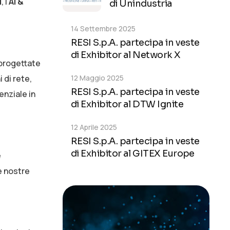
N
, l’
AI &
di Unindustria
14 Settembre 2025
RESI S.p.A. partecipa in veste
di Exhibitor al Network X
progettate
12 Maggio 2025
 di rete,
RESI S.p.A. partecipa in veste
enziale in
di Exhibitor al DTW Ignite
12 Aprile 2025
RESI S.p.A. partecipa in veste
di Exhibitor al GITEX Europe
e
e nostre