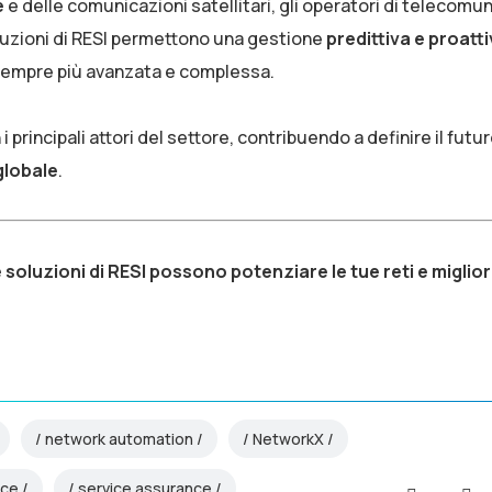
e
e delle comunicazioni satellitari, gli operatori di telecomu
luzioni di RESI permettono una gestione
predittiva e proatt
 sempre più avanzata e complessa.
 principali attori del settore, contribuendo a definire il futur
globale
.
e soluzioni di RESI possono potenziare le tue reti e miglio
network automation
NetworkX
ice
service assurance