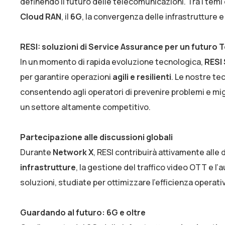
definendo il futuro delle telecomunicazioni. Tra i temi
Cloud RAN
, il
6G
, la convergenza delle infrastrutture e
RESI: soluzioni di Service Assurance per un futuro T
In un momento di rapida evoluzione tecnologica,
RESI 
per garantire operazioni
agili e resilienti
. Le nostre tec
consentendo agli operatori di prevenire problemi e mig
un settore altamente competitivo.
Partecipazione alle discussioni globali
Durante
Network X
, RESI contribuirà attivamente alle 
infrastrutture
, la gestione del traffico video OTT e l
soluzioni, studiate per ottimizzare l’efficienza opera
Guardando al futuro: 6G e oltre