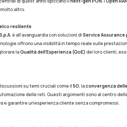
 centrali di quest’anno spiccano il
next-gen PON
, l’
Open RA
 molto altro.
elco resiliente
S.p.A.
è all’avanguardia con soluzioni di
Service Assurance
nologie offrono una visibilità in tempo reale sulle prestazioni
liorare la
Qualità dell’Esperienza (QoE)
dei loro clienti, ess
discussioni su temi cruciali come il
5G
, la
convergenza dell
’automazione delle reti. Questi argomenti sono al centro dell
tiva e garantire un’esperienza cliente senza compromessi.