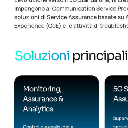
impongono ai Communication Service Provid
soluzioni di Service Assurance basate su AI
Experience (QoE) e le attività di troubles
Soluzioni
principali
Monitoring,
5G S
Assurance &
Ass
Analytics
Superv
Controllo e analisi delle
servizi