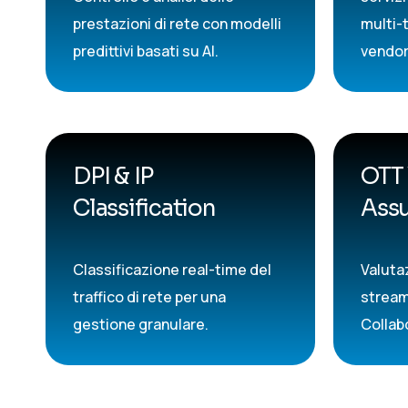
prestazioni di rete con modelli
multi-
predittivi basati su AI.
vendor
DPI & IP
OTT
Classification
Ass
Classificazione real-time del
Valuta
traffico di rete per una
stream
gestione granulare.
Collab