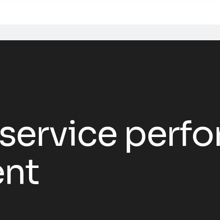
service perf
nt