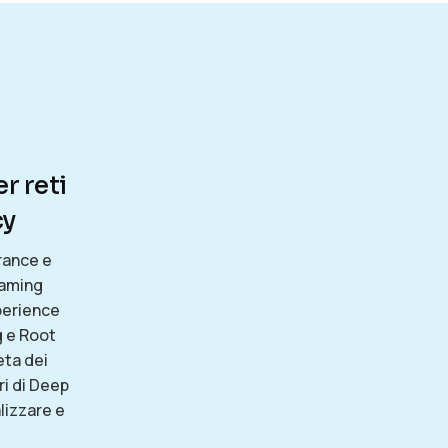
r reti
cy
rance e
oaming
perience
g e Root
eta dei
ri di Deep
lizzare e