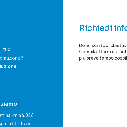
Richiedi in
Definisci i tuoi obietti
il tuo
Compila il form qui sot
più breve tempo possib
utomazione?
oluzione
 siamo
ontina km 44,044
prilia LT – Italia