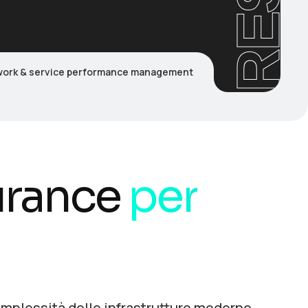
RESi
ork & service performance management
urance
per
complessità delle infrastrutture moderne