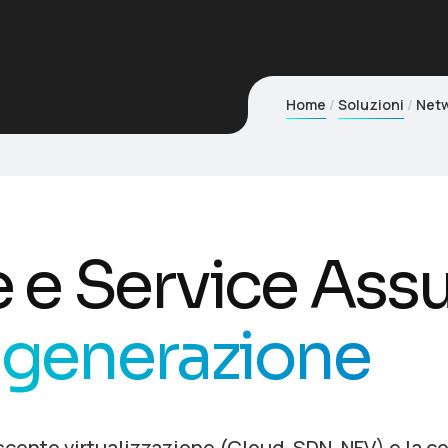
Home
Soluzioni
Netw
 e Service Ass
a generazione
escente virtualizzazione (Cloud, SDN, NFV) e la 