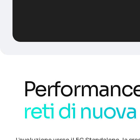
Performance
reti di nuov
L’evoluzione verso il 5G Standalone, la cr