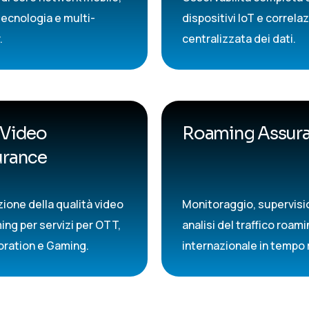
tecnologia e multi-
dispositivi IoT e correla
.
centralizzata dei dati.
 Video
Roaming Assur
urance
zione della qualità video
Monitoraggio, supervisi
ing per servizi per OTT,
analisi del traffico roam
oration e Gaming.
internazionale in tempo 