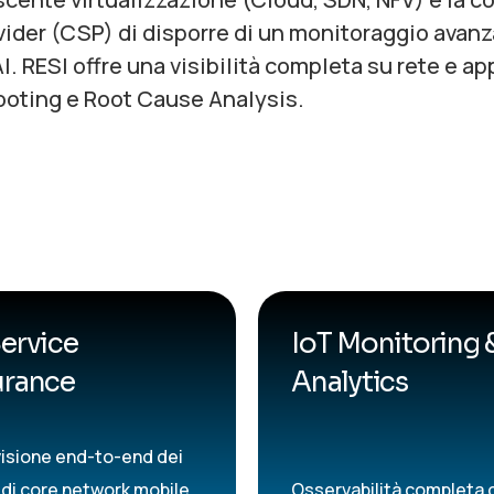
er (CSP) di disporre di un monitoraggio avanza
. RESI offre una visibilità completa su rete e app
hooting e Root Cause Analysis.
ervice
IoT Monitoring 
urance
Analytics
isione end-to-end dei
 di core network mobile,
Osservabilità completa 