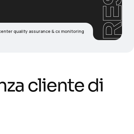
RESi
center quality assurance & cx monitoring
za cliente di