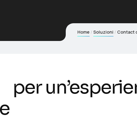
Home
Soluzioni
Contact 
cs
per un’esperien
re