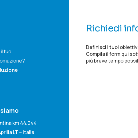
Richiedi in
Definisci i tuoi obietti
il tuo
Compila il form qui sot
più breve tempo possib
utomazione?
oluzione
 siamo
ontina km 44,044
prilia LT – Italia